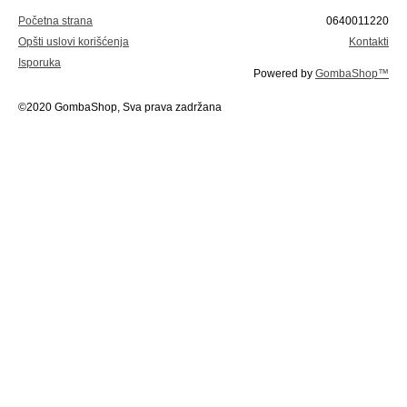
Početna strana
0640011220
Opšti uslovi korišćenja
Kontakti
Isporuka
Powered by
GombaShop™
©2020 GombaShop, Sva prava zadržana