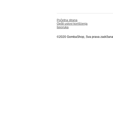
Početna strana
Opšti uslovi korišćenja
Isporuka
©2020 GombaShop, Sva prava zadržan